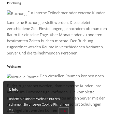
Buchung
Für interne Teilnehmer oder externe Kunden
kann eine Buchung erstellt werden. Diese bietet
verschiedene Zeit-Einstellungen, je nachdem ob man den
Raum für einzelne Tage, über Monate oder zu anderen
bestimmten Zeiten buchen möchte. Der Buchung
zugeordnet werden Räume in verschiedenen Varianten,
Server und die teilnehmenden Personen.
Weiteres
Den virtuellen Räumen können noch
Bilder zugeordnet werden, damit externe Kunden ihre
Info
Räume im Firmendesign vorfinden. Die komplette
Konfiguration wird als JSON-Datei an den Server mit der
Indem Sie unsere Website nutzen,
3D-Anwendung gesendet, wo dann sofort Schulungen
stimmen Sie unseren
Cookie-Richtlinien
zu.
durchgeführt werden können.
OK