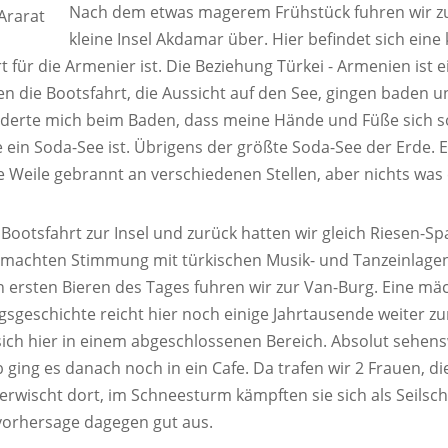
Nach dem etwas magerem Frühstück fuhren wir zu 
kleine Insel Akdamar über. Hier befindet sich eine 
rt für die Armenier ist. Die Beziehung Türkei - Armenien ist 
n die Bootsfahrt, die Aussicht auf den See, gingen baden 
derte mich beim Baden, dass meine Hände und Füße sich so s
 ein Soda-See ist. Übrigens der größte Soda-See der Erde. E
e Weile gebrannt an verschiedenen Stellen, aber nichts was
 Bootsfahrt zur Insel und zurück hatten wir gleich Riesen-Sp
machten Stimmung mit türkischen Musik- und Tanzeinlagen
 ersten Bieren des Tages fuhren wir zur Van-Burg. Eine mäch
gsgeschichte reicht hier noch einige Jahrtausende weiter zur
sich hier in einem abgeschlossenen Bereich. Absolut sehens
 ging es danach noch in ein Cafe. Da trafen wir 2 Frauen, d
 erwischt dort, im Schneesturm kämpften sie sich als Seilsch
orhersage dagegen gut aus.