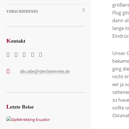
größere
VERSCHIEDENES
Flug gi
dann al
lange i
Eindrüc
K
ontakt
Unser G
bekamen
ging di
tilo.rabs@streckenweise.de
nicht i
wir ja 
seltene
zu haue
L
etzte Reise
sollte 
Ostanat