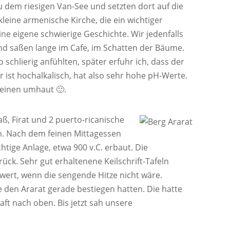
dem riesigen Van-See und setzten dort auf die
kleine armenische Kirche, die ein wichtiger
eine eigene schwierige Geschichte. Wir jedenfalls
und saßen lange im Cafe, im Schatten der Bäume.
chlierig anfühlten, später erfuhr ich, dass der
r ist hochalkalisch, hat also sehr hohe pH-Werte.
 einen umhaut 🙂.
aß, Firat und 2 puerto-ricanische
. Nach dem feinen Mittagessen
tige Anlage, etwa 900 v.C. erbaut. Die
ück. Sehr gut erhaltenene Keilschrift-Tafeln
wert, wenn die sengende Hitze nicht wäre.
ie den Ararat gerade bestiegen hatten. Die hatte
aft nach oben. Bis jetzt sah unsere