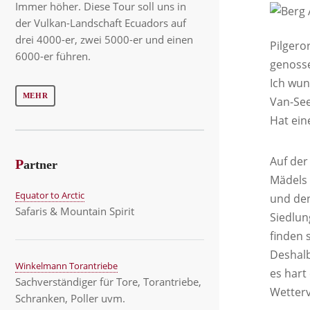
Immer höher. Diese Tour soll uns in
der Vulkan-Landschaft Ecuadors auf
drei 4000-er, zwei 5000-er und einen
Pilgero
6000-er führen.
genosse
Ich wun
MEHR
Van-See
Hat ein
Auf der
P
artner
Mädels 
Equator to Arctic
und den
Safaris & Mountain Spirit
Siedlun
finden 
Deshalb
Winkelmann Torantriebe
es hart
Sachverständiger für Tore, Torantriebe,
Wetterv
Schranken, Poller uvm.