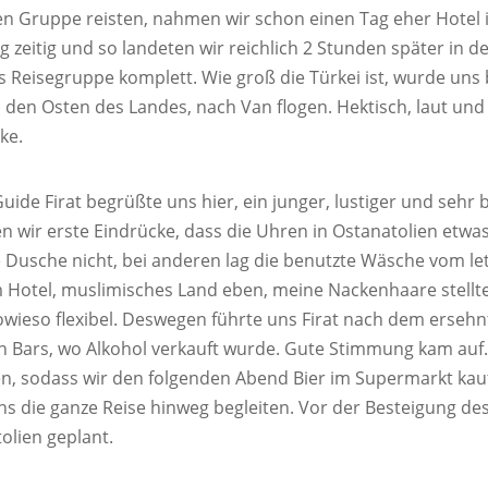
n Gruppe reisten, nahmen wir schon einen Tag eher Hotel in
ng zeitig und so landeten wir reichlich 2 Stunden später in 
s Reisegruppe komplett. Wie groß die Türkei ist, wurde uns 
n den Osten des Landes, nach Van flogen. Hektisch, laut u
ke.
uide Firat begrüßte uns hier, ein junger, lustiger und sehr
 wir erste Eindrücke, dass die Uhren in Ostanatolien etwa
e Dusche nicht, bei anderen lag die benutzte Wäsche vom le
m Hotel, muslimisches Land eben, meine Nackenhaare stellte
sowieso flexibel. Deswegen führte uns Firat nach dem ersehn
n Bars, wo Alkohol verkauft wurde. Gute Stimmung kam auf
n, sodass wir den folgenden Abend Bier im Supermarkt kau
uns die ganze Reise hinweg begleiten. Vor der Besteigung 
olien geplant.