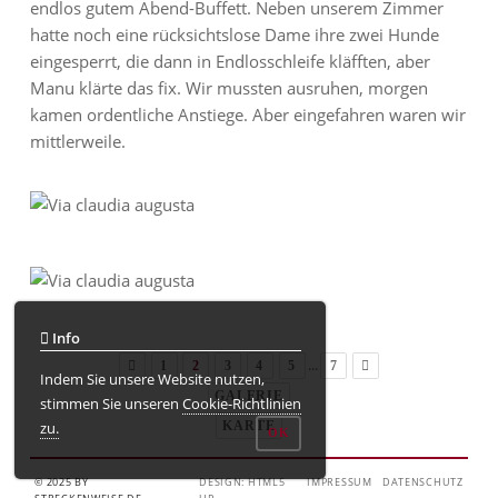
endlos gutem Abend-Buffett. Neben unserem Zimmer
hatte noch eine rücksichtslose Dame ihre zwei Hunde
eingesperrt, die dann in Endlosschleife kläfften, aber
Manu klärte das fix. Wir mussten ausruhen, morgen
kamen ordentliche Anstiege. Aber eingefahren waren wir
mittlerweile.
Info
...
1
2
3
4
5
7
Indem Sie unsere Website nutzen,
GALERIE
stimmen Sie unseren
Cookie-Richtlinien
zu.
KARTE
OK
© 2025 BY
DESIGN: HTML5
IMPRESSUM
DATENSCHUTZ