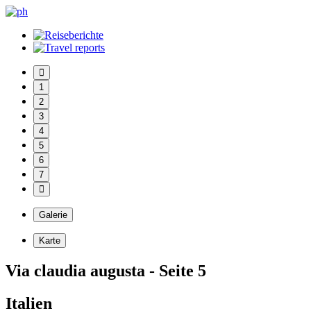
1
2
3
4
5
6
7
Galerie
Karte
Via claudia augusta - Seite 5
Italien