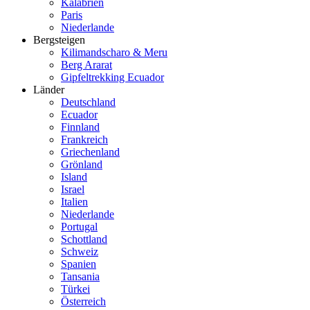
Kalabrien
Paris
Niederlande
Bergsteigen
Kilimandscharo & Meru
Berg Ararat
Gipfeltrekking Ecuador
Länder
Deutschland
Ecuador
Finnland
Frankreich
Griechenland
Grönland
Island
Israel
Italien
Niederlande
Portugal
Schottland
Schweiz
Spanien
Tansania
Türkei
Österreich