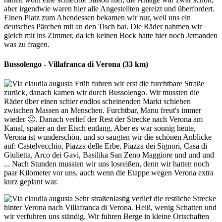
aber irgendwie waren hier alle Angestellten gereizt und überfordert.
Einen Platz zum Abendessen bekamen wir nur, weil uns ein
deutsches Pärchen mit an den Tisch bat. Die Räder nahmen wir
gleich mit ins Zimmer, da ich keinen Bock hatte hier noch Jemanden
was zu fragen.
Bussolengo - Villafranca di Verona (33 km)
Früh fuhren wir erst die furchtbare Straße
zurück, danach kamen wir durch Bussolengo. Wir mussten die
Räder über einen schier endlos scheinenden Markt schieben
zwischen Massen an Menschen. Furchtbar, Manu freut's immer
wieder 🙂. Danach verlief der Rest der Strecke nach Verona am
Kanal, später an der Etsch entlang. Aber es war sonnig heute,
Verona ist wunderschön, und so saugten wir die schönen Anblicke
auf: Castelvecchio, Piazza delle Erbe, Piazza dei Signori, Casa di
Giulietta, Arco dei Gavi, Basilika San Zeno Maggiore und und und
... Nach Stunden mussten wir uns losreißen, denn wir hatten noch
paar Kilometer vor uns, auch wenn die Etappe wegen Verona extra
kurz geplant war.
Sehr straßenlastig verlief die restliche Strecke
hinter Verona nach Villafranca di Verona. Heiß, wenig Schatten und
wir verfuhren uns ständig. Wir fuhren Berge in kleine Ortschaften