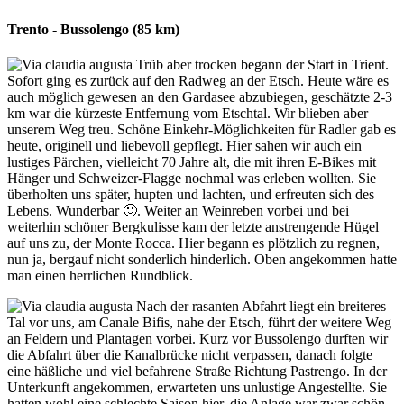
Trento - Bussolengo (85 km)
Trüb aber trocken begann der Start in Trient.
Sofort ging es zurück auf den Radweg an der Etsch. Heute wäre es
auch möglich gewesen an den Gardasee abzubiegen, geschätzte 2-3
km war die kürzeste Entfernung vom Etschtal. Wir blieben aber
unserem Weg treu. Schöne Einkehr-Möglichkeiten für Radler gab es
heute, originell und liebevoll gepflegt. Hier sahen wir auch ein
lustiges Pärchen, vielleicht 70 Jahre alt, die mit ihren E-Bikes mit
Hänger und Schweizer-Flagge nochmal was erleben wollten. Sie
überholten uns später, hupten und lachten, und erfreuten sich des
Lebens. Wunderbar 🙂. Weiter an Weinreben vorbei und bei
weiterhin schöner Bergkulisse kam der letzte anstrengende Hügel
auf uns zu, der Monte Rocca. Hier begann es plötzlich zu regnen,
nun ja, bergauf nicht sonderlich hinderlich. Oben angekommen hatte
man einen herrlichen Rundblick.
Nach der rasanten Abfahrt liegt ein breiteres
Tal vor uns, am Canale Bifis, nahe der Etsch, führt der weitere Weg
an Feldern und Plantagen vorbei. Kurz vor Bussolengo durften wir
die Abfahrt über die Kanalbrücke nicht verpassen, danach folgte
eine häßliche und viel befahrene Straße Richtung Pastrengo. In der
Unterkunft angekommen, erwarteten uns unlustige Angestellte. Sie
hatten wohl eine schlechte Saison hier, die Anlage war zwar schön,