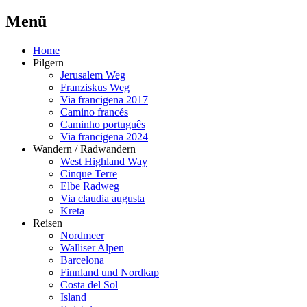
M
enü
Home
Pilgern
Jerusalem Weg
Franziskus Weg
Via francigena 2017
Camino francés
Caminho português
Via francigena 2024
Wandern / Radwandern
West Highland Way
Cinque Terre
Elbe Radweg
Via claudia augusta
Kreta
Reisen
Nordmeer
Walliser Alpen
Barcelona
Finnland und Nordkap
Costa del Sol
Island