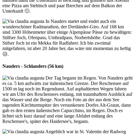
nahmen dann die Unterkunft in Beschlag und gönnten uns Abends
eine Pizza am Stehtisch und paar Bierchen auf dem Balkon der
Unterkunft 🙂.
In Nauders startet und endet auch ein
wunderschöner Radmarathon, der Dreiländer-Giro. Auf 168 km
sind 3300 Höhenmeter über einige Alpenpässe Pässe zu bewältigen:
Stilfser Joch, Ofenpass, Umbrailpass, Norbertshöhe. Grad das
Stifser Joch ist ein Mekka für Radfahrer. Ich bin zweimal
mitgefahren, ist aber 20 Jahre her, das wäre mir momentan zu heftig
😥.
Nauders - Schlanders (56 km)
Der Tag begann im Regen. Von Nauders geht
es ca. 5 km aufwärts zur italienischen Grenze. Der Reschensee auf
1500 m lag noch im Regendunst. Auf asphaltierten Wegen fahren
wir am Ufer des Reschensees entlang, mit traumhaftem Ausblick auf
das Wasser und die Berge. Noch ein Foto an der aus dem See
ragenden Kirchturmspitze des versunkenen Dorfes Alt-Graun, dann
gab es den ersten italienischen Capucchino, im Regen. Doch es
lichtet sich kurz darauf und eine lange Abfahrt entlang des
Reschensee's, später des Haidersee's, begann.
Angeblich war in St. Valentin der Radweg