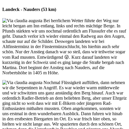
Landeck - Nauders (53 km)
Bei herrlichem Wetter führte der Weg nur
leicht bergan am Inn entlang, links und rechts mächtige Berge. In
Pfunds stärkten wir uns nochmal ordentlich am Flussufer ehe es rauf
geht. Danach verlor ich wieder einmal den Radweg aus den Augen,
schaute nur auf die Schilder. Deswegen landeten wir bei
Altfinstermünz in der Finstermünzschlucht, bis hierhin auch sehr
schön. Nur der Anstieg danach war so steil, dass wir teilweise sogar
vom Rad mussten. Entwürdigend 😜. Kurz darauf landeten wir
kurzzeitig in der Schweiz und es ging lange die Straße bergab nach
Martina. Dort beginnt der Anstieg nach Nauders, auf die
Norbertshöhe in 1405 m Höhe.
Nochmal Flüssigkeit auffüllen, dann nehmen
wir die Serpentinen in Angriff. Es war wieder warm mittlerweile
und wir schwitzten uns ganz anständig den Berg hinauf. Auch war
ordentlich Radler-Betrieb an dem beliebten Berg, aber unser Ehrgeiz
ging nicht so weit dass wir mit E-Bikern oder jüngeren Rad-
Enthusiasten mithalten mussten. Oben angekommen, sonnten wir
uns erstmal in dem wunderbaren Ausblick. Dann fuhren wir hinab
in den erstbesten Biergarten im Ort. Es war frisch hier oben, so
hielten wir nicht lange aus. Wir spazierten durch den schönen Ort,