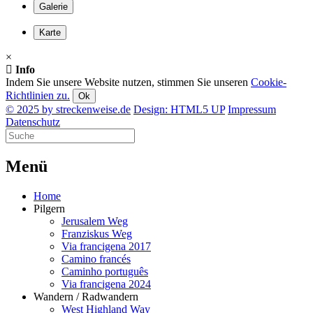
Galerie
Karte
×
Info
Indem Sie unsere Website nutzen, stimmen Sie unseren
Cookie-
Richtlinien zu.
Ok
© 2025 by streckenweise.de
Design: HTML5 UP
Impressum
Datenschutz
M
enü
Home
Pilgern
Jerusalem Weg
Franziskus Weg
Via francigena 2017
Camino francés
Caminho português
Via francigena 2024
Wandern / Radwandern
West Highland Way