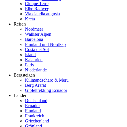
Cinque Terre
Elbe Radweg
Via claudia augusta
Kreta
Reisen
Nordmeer
Walliser Alpen
Barcelona
Finnland und Nordkap
Costa del Sol
Island
Kalabrien
Paris
Niederlande
Bergsteigen
Kilimandscharo & Meru
Berg Ararat
Gipfeltrekking Ecuador
Länder
Deutschland
Ecuador
Finnland
Frankreich
Griechenland
Grönland