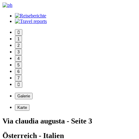
1
2
3
4
5
6
7
Galerie
Karte
Via claudia augusta - Seite 3
Österreich - Italien