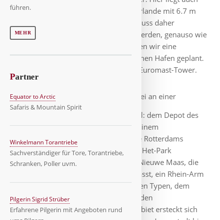
führen.
der tiefste bewohnte Punkt der Niederlande mit 6.7 m
unter dem Meeresspiegel, die Stadt muss daher
permanent mit Pumpen entwässert werden, genauso wie
MEHR
Amsterdam. Für den Nachmittag hatten wir eine
Hafenrundfahrt im größten europäischen Hafen geplant.
Treffpunkt war am 185 Meter hohen Euromast-Tower.
P
artner
Dazu mußten wir vorbei an einer
Equator to Arctic
Safaris & Mountain Spirit
beeindruckenden Spiegelglas-Schüssel: dem Depot des
Museums Boijmans Van Beuningen, einem
Kunstspeicher, in dem sich die Skyline Rotterdams
Winkelmann Torantriebe
spiegelt. Weiter durch Museums- und Het-Park
Sachverständiger für Tore, Torantriebe,
erreichten wir den Parkhaven an der Nieuwe Maas, die
Schranken, Poller uvm.
anders als der Flussname vermuten lässt, ein Rhein-Arm
ist. Mit der "River Cruise" und 2 lustigen Typen, dem
Kapitän und dem Guide, erlebten wir den
Pilgerin Sigrid Strüber
beeindruckenden Hafen. Das Hafengebiet ersteckt sich
Erfahrene Pilgerin mit Angeboten rund