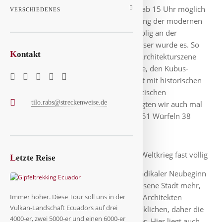
abgeparkt und da Hotel Check-In erst ab 15 Uhr möglich
VERSCHIEDENES
war, ging es direkt zur ersten Erkundung der modernen
Innenstadt. Es war noch trübe und neblig an der
Erasmus-Brücke, aber je später, je besser wurde es. So
K
ontakt
ergaben wir uns dieser einzigartigen Architekturszene
hier: der hufeisen-förmigen Markthalle, den Kubus-
Häusern, den Wolkenkratzern verwebt mit historischen
Anlagen: dem Alten Hafen und der gotischen
tilo.rabs@streckenweise.de
Laurenskerk. Ein Kubus-Haus besichtigten wir auch mal
von innen, laut Website sind von den 51 Würfeln 38
bewohnt, der Rest Geschäfte.
Die Stadt wurde im 2. Weltkrieg fast völlig
L
etzte Reise
zerstört war, danach wurde hier ein radikaler Neubeginn
geplant. Es ist keine historisch gewachsene Stadt mehr,
nur vereinzelte alte Gebäude blieben. Architekten
Immer höher. Diese Tour soll uns in der
Vulkan-Landschaft Ecuadors auf drei
konnten hier ihre ganzen Ideen verwirklichen, daher die
4000-er, zwei 5000-er und einen 6000-er
moderne Skyline und Infrastruktur hier. Hier liegt auch