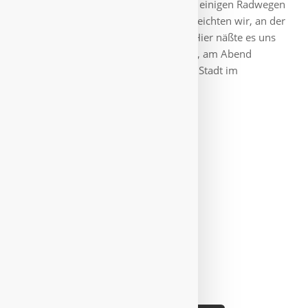
wieder Richtung City zu kommen. Auf einigen Radwegen
und später an der Flußpromenade erreichten wir, an der
Erasmus-Universität vorbei, die City. Hier näßte es uns
nochmal ordentlich ein, aber nur kurz, am Abend
konnten wir nochmal die farbenfrohe Stadt im
Lichterschein auf uns wirken lassen.