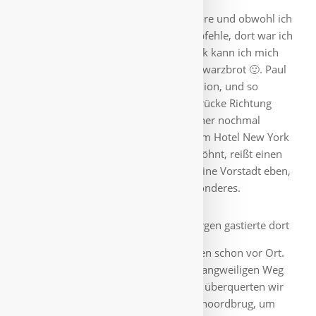
den nächsten Morgen bei Baker&Moore und obwohl ich
selten irgendwelche Freß-Tempel empfehle, dort war ich
beeindruckt: an ein besseres Frühstück kann ich mich
kaum erinnern. Man probiere das Schwarzbrot 🙂. Paul
wollte unbedingt zum Feyenoord Stadion, und so
marschierten wir über die Erasmus-Brücke Richtung
Feyenoord. Allerdings nicht ohne vorher nochmal
zwischen den Wolkenkratzern und dem Hotel New York
rum zu schlendern. Von der City verwöhnt, reißt einen
Feyenoord selbst nicht vom Hocker. Eine Vorstadt eben,
auch das Stadion war jetzt nichts Besonderes.
Aber am nächsten Morgen gastierte dort
Union Berlin und die ersten Fans waren schon vor Ort.
Die Eisernen halt 🙂. Denselben eher langweiligen Weg
wollten wir nicht zurücklaufen und so überquerten wir
die Nieuwe Maas über die Van Brienenoordbrug, um