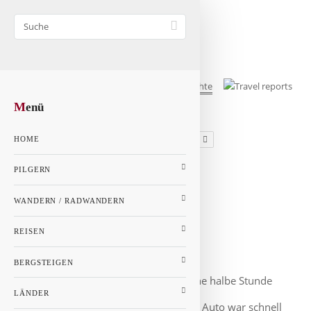
M
enü
1
2
3
4
HOME
GALERIE
PILGERN
KARTE
WANDERN / RADWANDERN
Niederlande - Seite 3
Niederlande
REISEN
Rotterdam
BERGSTEIGEN
Rotterdam liegt nur eine halbe Stunde
LÄNDER
Autofahrt von Den Haag entfernt. Das Auto war schnell