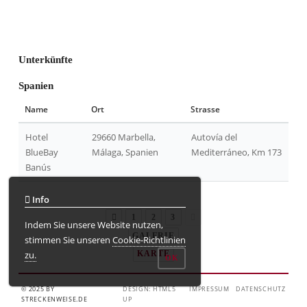
Unterkünfte
Spanien
Name
Ort
Strasse
Hotel
29660 Marbella,
Autovía del
BlueBay
Málaga, Spanien
Mediterráneo, Km 173
Banús
Info
1
2
3
Indem Sie unsere Website nutzen,
GALERIE
stimmen Sie unseren
Cookie-Richtlinien
zu.
KARTE
OK
© 2025 BY
DESIGN: HTML5
IMPRESSUM
DATENSCHUTZ
STRECKENWEISE.DE
UP