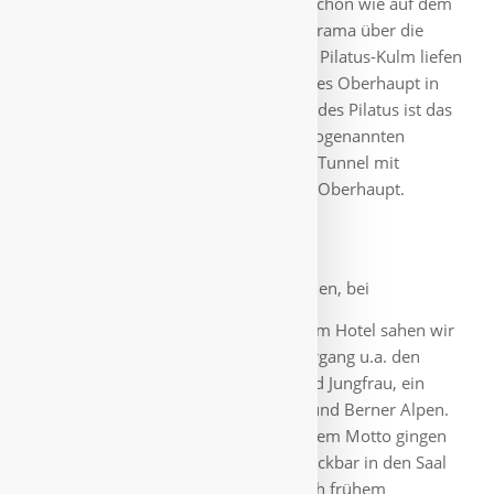
Höhe. Große Krähen erwarteten uns schon wie auf dem
Matterhorn und ein sagenhaftes Panorama über die
Berge. Paar Meter entfernt vom Hotel Pilatus-Kulm liefen
wir die Treppen hoch auf den Gipfel des Oberhaupt in
2106 Meter Höhe. Der höchste Punkt des Pilatus ist das
2.128 m hohe Tomlishorn. Auf dem sogenannten
Drachenweg durchquerten wir einem Tunnel mit
Sichtfenstern rund um den Gipfel des Oberhaupt.
Pilatus - Rheintal
Es war frisch geworden, bei
zwischenzeitlichen Aufwärm-Phasen im Hotel sahen wir
bis zum wunderschönen Sonnenuntergang u.a. den
Säntis, den Titlis und Eiger, Mönch und Jungfrau, ein
Rundblick über die Zentralschweizer und Berner Alpen.
Nobel geht die Welt zugrunde. Nach dem Motto gingen
wir nach einem Aperitif in der Steinbockbar in den Saal
Queen Viktoria zum Abendessen. Nach frühem