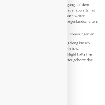
Aufstehen durften wir den Sonnenaufgang auf dem
Pilatus bewundern. Danach ging es wieder abwärts mit
der Kabinenbahn nach Kriens und danach weiter
heimwärts, durch herrlich verreifte Morgenlandschaften.
Das Rheintal weckte Erinnerungen an
meinen Weg nach Jerusalem in mir, tagelang bin ich
damals mit Zelt bis Dissentis dem Rhein bzw.
Vorderrhein gefolgt. Ein optisches Highlight hatte hier
sein Ende, bischen Glück mit dem Wetter gehörte dazu
🙂.