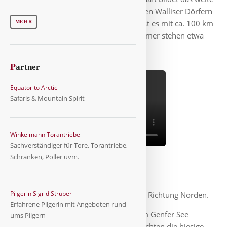
Tal der Rhône mit wunderschönen alten Walliser Dörfern
und verschneiten Bergen. Im Winter ist es mit ca. 100 km
MEHR
Loipen ein Langlauf-Paradies, im Sommer stehen etwa
700 km Wanderwege zur Verfügung.
P
artner
Equator to Arctic
Safaris & Mountain Spirit
Winkelmann Torantriebe
Sachverständiger für Tore, Torantriebe,
Schranken, Poller uvm.
Broc - Pilatus
Pilgerin Sigrid Strüber
Es ging heute wieder Richtung Norden.
Erfahrene Pilgerin mit Angeboten rund
Wiederum durch das Rhônetal und am Genfer See
ums Pilgern
vorbei, landeten wir in Broc. Wir besuchten die hiesige