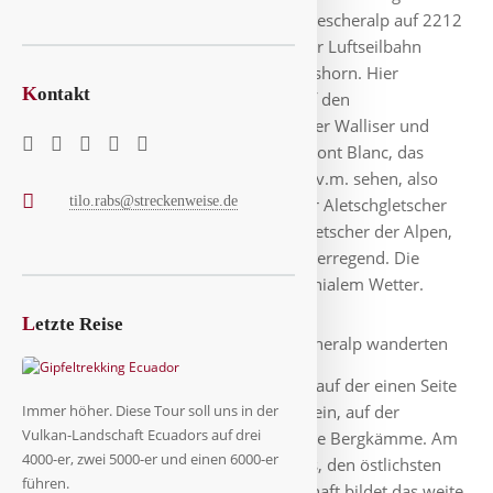
Gondelumlaufbahn, welche uns zur Fiescheralp auf 2212
Meter ü.M. brachte. Von da ging es per Luftseilbahn
hinauf auf das 2.869 Meter hohe Eggishorn. Hier
K
ontakt
eröffnete sich eine einmalige Sicht auf den
Aletschgletscher und das Panorama der Walliser und
Berner Alpen. Man konnte hier den Mont Blanc, das
Matterhorn, Eiger, Mönch, Jungfrau u.v.m. sehen, also
tilo.rabs@streckenweise.de
eine ganze Kette bekannter Berge. Der Aletschgletscher
hier ist mit noch 23 km der längste Gletscher der Alpen,
aber das ändert sich ja grad besorgniserregend. Die
Stunden vergingen wie im Flug bei genialem Wetter.
L
etzte Reise
Zurück auf der Fiescheralp wanderten
wir durch das gut besuchte Skigebiet, auf der einen Seite
laden herrliche Hänge zum Skifahren ein, auf der
Immer höher. Diese Tour soll uns in der
Vulkan-Landschaft Ecuadors auf drei
anderen Seite schaut man auf herrliche Bergkämme. Am
4000-er, zwei 5000-er und einen 6000-er
Nachmittag fuhren wir noch ins Goms, den östlichsten
führen.
Teil des Kantons Wallis. Diese Landschaft bildet das weite