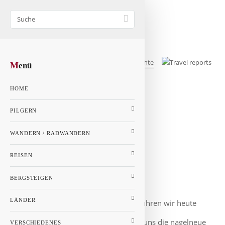
M
enü
HOME
1
2
PILGERN
GALERIE
KARTE
WANDERN / RADWANDERN
Walliser Alpen - Seite 2
REISEN
Schweiz
BERGSTEIGEN
Eggishorn - Goms
LÄNDER
Entlang der Rhône fuhren wir heute
zunächst nach Fiesch. Dort erwartete uns die nagelneue
VERSCHIEDENES