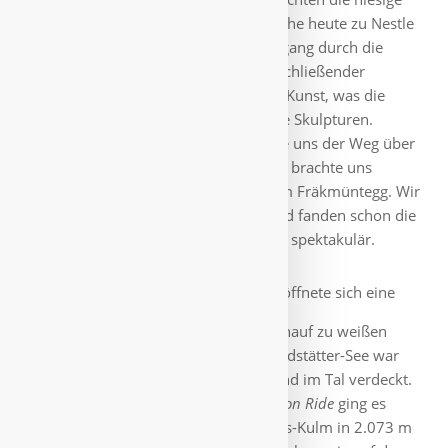
Schokoladen-Manufaktur Callier, welche heute zu Nestle
gehört. Hier machten wir einen Rundgang durch die
Erlebnisausstellung, natürlich mit anschließender
Verkostung 🙂. Schon anspruchsvolle Kunst, was die
Konditoren da so produzieren, v.a. die Skulpturen.
Weiter durchs Berner Oberland führte uns der Weg über
den Brünig-Pass Richtung Kriens. Hier brachte uns
zunächst eine Gondelumlaufbahn zum Fräkmüntegg. Wir
kannten den Berg vorher gar nicht und fanden schon die
erste Seilbahnfahrt durch Nebelbänke spektakulär.
Da angekommen eröffnete sich eine
traumhafte Sicht über grüne Hügel hinauf zu weißen
Berggipfeln. Der Blick auf den Vierwaldstätter-See war
allerdings durch eine dichte Nebelwand im Tal verdeckt.
Mit der modernen Kabinenbahn
Dragon Ride
ging es
genauso spektakulär weiter auf Pilatus-Kulm in 2.073 m