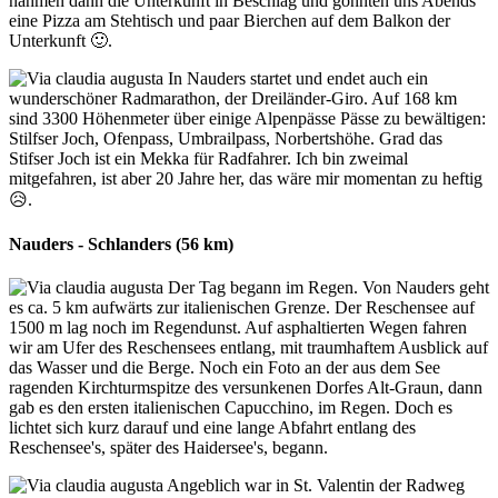
nahmen dann die Unterkunft in Beschlag und gönnten uns Abends
eine Pizza am Stehtisch und paar Bierchen auf dem Balkon der
Unterkunft 🙂.
In Nauders startet und endet auch ein
wunderschöner Radmarathon, der Dreiländer-Giro. Auf 168 km
sind 3300 Höhenmeter über einige Alpenpässe Pässe zu bewältigen:
Stilfser Joch, Ofenpass, Umbrailpass, Norbertshöhe. Grad das
Stifser Joch ist ein Mekka für Radfahrer. Ich bin zweimal
mitgefahren, ist aber 20 Jahre her, das wäre mir momentan zu heftig
😥.
Nauders - Schlanders (56 km)
Der Tag begann im Regen. Von Nauders geht
es ca. 5 km aufwärts zur italienischen Grenze. Der Reschensee auf
1500 m lag noch im Regendunst. Auf asphaltierten Wegen fahren
wir am Ufer des Reschensees entlang, mit traumhaftem Ausblick auf
das Wasser und die Berge. Noch ein Foto an der aus dem See
ragenden Kirchturmspitze des versunkenen Dorfes Alt-Graun, dann
gab es den ersten italienischen Capucchino, im Regen. Doch es
lichtet sich kurz darauf und eine lange Abfahrt entlang des
Reschensee's, später des Haidersee's, begann.
Angeblich war in St. Valentin der Radweg