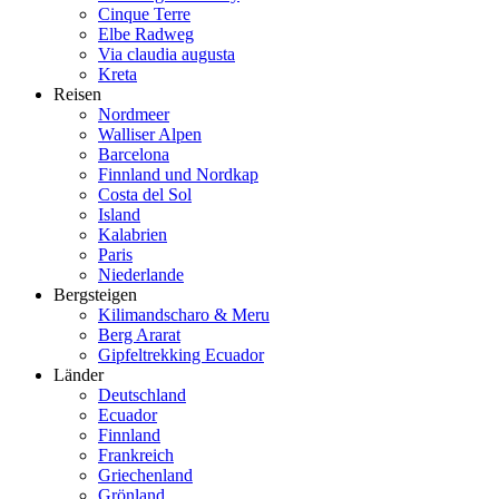
Cinque Terre
Elbe Radweg
Via claudia augusta
Kreta
Reisen
Nordmeer
Walliser Alpen
Barcelona
Finnland und Nordkap
Costa del Sol
Island
Kalabrien
Paris
Niederlande
Bergsteigen
Kilimandscharo & Meru
Berg Ararat
Gipfeltrekking Ecuador
Länder
Deutschland
Ecuador
Finnland
Frankreich
Griechenland
Grönland