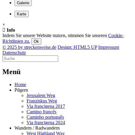
Galerie
Karte
×
Info
Indem Sie unsere Website nutzen, stimmen Sie unseren
Cookie-
Richtlinien zu.
Ok
© 2025 by streckenweise.de
Design: HTML5 UP
Impressum
Datenschutz
M
enü
Home
Pilgern
Jerusalem Weg
Franziskus Weg
Via francigena 2017
Camino francés
Caminho português
Via francigena 2024
Wandern / Radwandern
West Highland Way