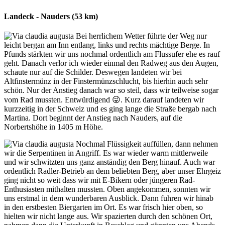
Landeck - Nauders (53 km)
Bei herrlichem Wetter führte der Weg nur
leicht bergan am Inn entlang, links und rechts mächtige Berge. In
Pfunds stärkten wir uns nochmal ordentlich am Flussufer ehe es rauf
geht. Danach verlor ich wieder einmal den Radweg aus den Augen,
schaute nur auf die Schilder. Deswegen landeten wir bei
Altfinstermünz in der Finstermünzschlucht, bis hierhin auch sehr
schön. Nur der Anstieg danach war so steil, dass wir teilweise sogar
vom Rad mussten. Entwürdigend 😜. Kurz darauf landeten wir
kurzzeitig in der Schweiz und es ging lange die Straße bergab nach
Martina. Dort beginnt der Anstieg nach Nauders, auf die
Norbertshöhe in 1405 m Höhe.
Nochmal Flüssigkeit auffüllen, dann nehmen
wir die Serpentinen in Angriff. Es war wieder warm mittlerweile
und wir schwitzten uns ganz anständig den Berg hinauf. Auch war
ordentlich Radler-Betrieb an dem beliebten Berg, aber unser Ehrgeiz
ging nicht so weit dass wir mit E-Bikern oder jüngeren Rad-
Enthusiasten mithalten mussten. Oben angekommen, sonnten wir
uns erstmal in dem wunderbaren Ausblick. Dann fuhren wir hinab
in den erstbesten Biergarten im Ort. Es war frisch hier oben, so
hielten wir nicht lange aus. Wir spazierten durch den schönen Ort,