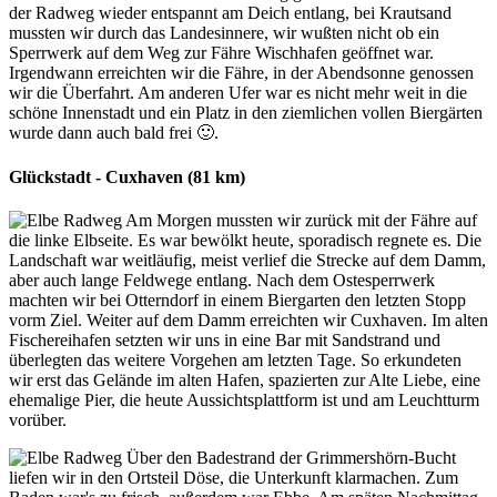
der Radweg wieder entspannt am Deich entlang, bei Krautsand
mussten wir durch das Landesinnere, wir wußten nicht ob ein
Sperrwerk auf dem Weg zur Fähre Wischhafen geöffnet war.
Irgendwann erreichten wir die Fähre, in der Abendsonne genossen
wir die Überfahrt. Am anderen Ufer war es nicht mehr weit in die
schöne Innenstadt und ein Platz in den ziemlichen vollen Biergärten
wurde dann auch bald frei 🙂.
Glückstadt - Cuxhaven (81 km)
Am Morgen mussten wir zurück mit der Fähre auf
die linke Elbseite. Es war bewölkt heute, sporadisch regnete es. Die
Landschaft war weitläufig, meist verlief die Strecke auf dem Damm,
aber auch lange Feldwege entlang. Nach dem Ostesperrwerk
machten wir bei Otterndorf in einem Biergarten den letzten Stopp
vorm Ziel. Weiter auf dem Damm erreichten wir Cuxhaven. Im alten
Fischereihafen setzten wir uns in eine Bar mit Sandstrand und
überlegten das weitere Vorgehen am letzten Tage. So erkundeten
wir erst das Gelände im alten Hafen, spazierten zur Alte Liebe, eine
ehemalige Pier, die heute Aussichtsplattform ist und am Leuchtturm
vorüber.
Über den Badestrand der Grimmershörn-Bucht
liefen wir in den Ortsteil Döse, die Unterkunft klarmachen. Zum