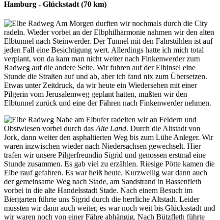
Hamburg - Glückstadt (70 km)
Am Morgen durften wir nochmals durch die City
radeln. Wieder vorbei an der Elbphilharmonie nahmen wir den alten
Elbtunnel nach Steinwerder. Der Tunnel mit den Fahrstühlen ist auf
jeden Fall eine Besichtigung wert. Allerdings hatte ich mich total
verplant, von da kam man nicht weiter nach Finkenwerder zum
Radweg auf die andere Seite. Wir fuhren auf der Elbinsel eine
Stunde die Straßen auf und ab, aber ich fand nix zum Übersetzen.
Etwas unter Zeitdruck, da wir heute ein Wiedersehen mit einer
Pilgerin vom Jerusalemweg geplant hatten, mußten wir den
Elbtunnel zurück und eine der Fähren nach Finkenwerder nehmen.
Nahe am Elbufer radelten wir an Feldern und
Obstwiesen vorbei durch das
Alte Land
. Durch die Altstadt von
Jork, dann weiter den asphaltierten Weg bis zum Lühe Anleger. Wir
waren inzwischen wieder nach Niedersachsen gewechselt. Hier
trafen wir unsere Pilgerfreundin Sigrid und genossen erstmal eine
Stunde zusammen. Es gab viel zu erzählen. Riesige Pötte kamen die
Elbe rauf gefahren. Es war heiß heute. Kurzweilig war dann auch
der gemeinsame Weg nach Stade, am Sandstrand in Bassenfleth
vorbei in die alte Handelsstadt Stade. Nach einem Besuch im
Biergarten führte uns Sigrid durch die herrliche Altstadt. Leider
mussten wir dann auch weiter, es war noch weit bis Glücksstadt und
wir waren noch von einer Fähre abhängig. Nach Bützfleth führte