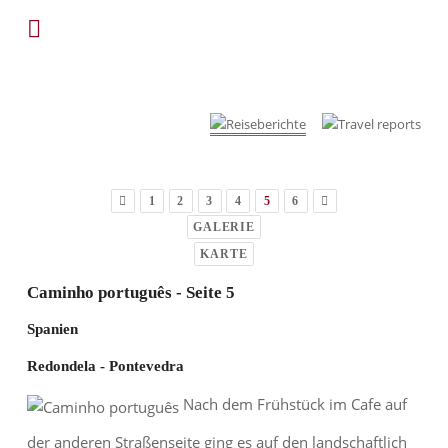
1
2
3
4
5
6
GALERIE
KARTE
Caminho português - Seite 5
Spanien
Redondela - Pontevedra
Nach dem Frühstück im Cafe auf
der anderen Straßenseite ging es auf den landschaftlich