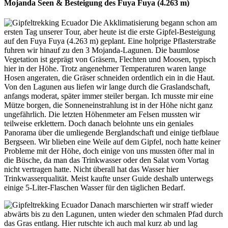
Mojanda Seen & Besteigung des Fuya Fuya (4.263 m)
Die Akklimatisierung begann schon am
ersten Tag unserer Tour, aber heute ist die erste Gipfel-Besteigung
auf den Fuya Fuya (4.263 m) geplant. Eine holprige Pflasterstraße
fuhren wir hinauf zu den 3 Mojanda-Lagunen. Die baumlose
Vegetation ist geprägt von Gräsern, Flechten und Moosen, typisch
hier in der Höhe. Trotz angenehmer Temperaturen waren lange
Hosen angeraten, die Gräser schneiden ordentlich ein in die Haut.
Von den Lagunen aus liefen wir lange durch die Graslandschaft,
anfangs moderat, später immer steiler bergan. Ich musste mir eine
Mütze borgen, die Sonneneinstrahlung ist in der Höhe nicht ganz
ungefährlich. Die letzten Höhenmeter am Felsen mussten wir
teilweise erklettern. Doch danach belohnte uns ein geniales
Panorama über die umliegende Berglandschaft und einige tiefblaue
Bergseen. Wir blieben eine Weile auf dem Gipfel, noch hatte keiner
Probleme mit der Höhe, doch einige von uns mussten öfter mal in
die Büsche, da man das Trinkwasser oder den Salat vom Vortag
nicht vertragen hatte. Nicht überall hat das Wasser hier
Trinkwasserqualität. Meist kaufte unser Guide deshalb unterwegs
einige 5-Liter-Flaschen Wasser für den täglichen Bedarf.
Danach marschierten wir straff wieder
abwärts bis zu den Lagunen, unten wieder den schmalen Pfad durch
das Gras entlang. Hier rutschte ich auch mal kurz ab und lag