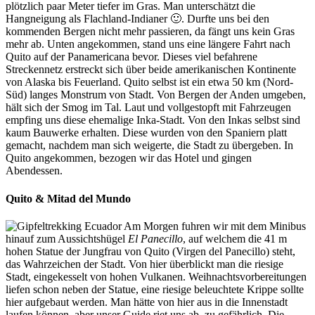
plötzlich paar Meter tiefer im Gras. Man unterschätzt die
Hangneigung als Flachland-Indianer 🙂. Durfte uns bei den
kommenden Bergen nicht mehr passieren, da fängt uns kein Gras
mehr ab. Unten angekommen, stand uns eine längere Fahrt nach
Quito auf der Panamericana bevor. Dieses viel befahrene
Streckennetz erstreckt sich über beide amerikanischen Kontinente
von Alaska bis Feuerland. Quito selbst ist ein etwa 50 km (Nord-
Süd) langes Monstrum von Stadt. Von Bergen der Anden umgeben,
hält sich der Smog im Tal. Laut und vollgestopft mit Fahrzeugen
empfing uns diese ehemalige Inka-Stadt. Von den Inkas selbst sind
kaum Bauwerke erhalten. Diese wurden von den Spaniern platt
gemacht, nachdem man sich weigerte, die Stadt zu übergeben. In
Quito angekommen, bezogen wir das Hotel und gingen
Abendessen.
Quito & Mitad del Mundo
Am Morgen fuhren wir mit dem Minibus
hinauf zum Aussichtshügel
El Panecillo
, auf welchem die 41 m
hohen Statue der Jungfrau von Quito (Virgen del Panecillo) steht,
das Wahrzeichen der Stadt. Von hier überblickt man die riesige
Stadt, eingekesselt von hohen Vulkanen. Weihnachtsvorbereitungen
liefen schon neben der Statue, eine riesige beleuchtete Krippe sollte
hier aufgebaut werden. Man hätte von hier aus in die Innenstadt
laufen können, aber unser Guide riet uns ab, zu gefährlich. Die