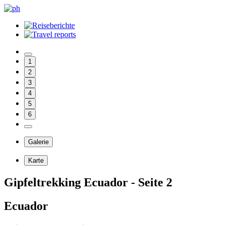
1
2
3
4
5
6
Galerie
Karte
Gipfeltrekking Ecuador - Seite 2
Ecuador