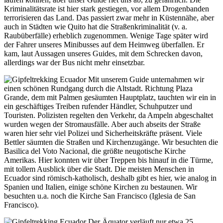
Kriminalitätsrate ist hier stark gestiegen, vor allem Drogenbanden
terrorisieren das Land. Das passiert zwar mehr in Küstennähe, aber
auch in Städten wie Quito hat die Straßenkriminalität (v. a.
Raubüberfälle) erheblich zugenommen. Wenige Tage später wird
der Fahrer unseres Minibusses auf dem Heimweg überfallen. Er
kam, laut Aussagen unseres Guides, mit dem Schrecken davon,
allerdings war der Bus nicht mehr einsetzbar.
Mit unserem Guide unternahmen wir
einen schönen Rundgang durch die Altstadt. Richtung Plaza
Grande, dem mit Palmen gesäumten Hauptplatz, tauchten wir ein in
ein geschäftiges Treiben rufender Händler, Schuhputzer und
Touristen. Polizisten regelten den Verkehr, da Ampeln abgeschaltet
wurden wegen der Stromausfälle. Aber auch abseits der Straße
waren hier sehr viel Polizei und Sicherheitskräfte präsent. Viele
Bettler säumten die Straßen und Kirchenzugänge. Wir besuchten die
Basilica del Voto Nacional, die größte neugotische Kirche
Amerikas. Hier konnten wir über Treppen bis hinauf in die Türme,
mit tollem Ausblick über die Stadt. Die meisten Menschen in
Ecuador sind römisch-katholisch, deshalb gibt es hier, wie analog in
Spanien und Italien, einige schöne Kirchen zu bestaunen. Wir
besuchten u.a. noch die Kirche San Francisco (Iglesia de San
Francisco).
Der Äquator verläuft nur etwa 25