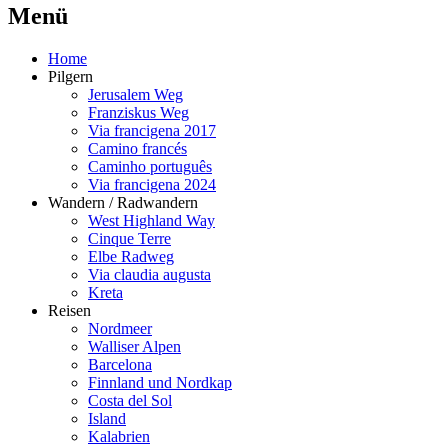
M
enü
Home
Pilgern
Jerusalem Weg
Franziskus Weg
Via francigena 2017
Camino francés
Caminho português
Via francigena 2024
Wandern / Radwandern
West Highland Way
Cinque Terre
Elbe Radweg
Via claudia augusta
Kreta
Reisen
Nordmeer
Walliser Alpen
Barcelona
Finnland und Nordkap
Costa del Sol
Island
Kalabrien