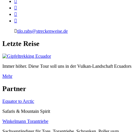
tilo.rabs@streckenweise.de
L
etzte Reise
Immer höher. Diese Tour soll uns in der Vulkan-Landschaft Ecuadors 
Mehr
P
artner
Equator to Arctic
Safaris & Mountain Spirit
Winkelmann Torantriebe
Sachverständiger für Tore, Torantriebe, Schranken, Poller uvm.