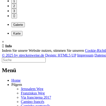
1
2
3
Galerie
Karte
×
Info
Indem Sie unsere Website nutzen, stimmen Sie unseren
Cookie-Richtl
© 2025 by streckenweise.de
Design: HTML5 UP
Impressum
Datens
M
enü
Home
Pilgern
Jerusalem Weg
Franziskus Weg
Via francigena 2017
Camino francés
Caminho português