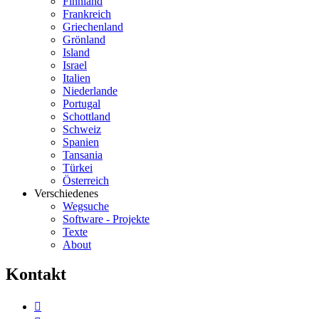
Finnland
Frankreich
Griechenland
Grönland
Island
Israel
Italien
Niederlande
Portugal
Schottland
Schweiz
Spanien
Tansania
Türkei
Österreich
Verschiedenes
Wegsuche
Software - Projekte
Texte
About
K
ontakt