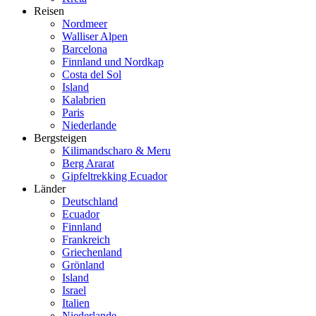
Reisen
Nordmeer
Walliser Alpen
Barcelona
Finnland und Nordkap
Costa del Sol
Island
Kalabrien
Paris
Niederlande
Bergsteigen
Kilimandscharo & Meru
Berg Ararat
Gipfeltrekking Ecuador
Länder
Deutschland
Ecuador
Finnland
Frankreich
Griechenland
Grönland
Island
Israel
Italien
Niederlande