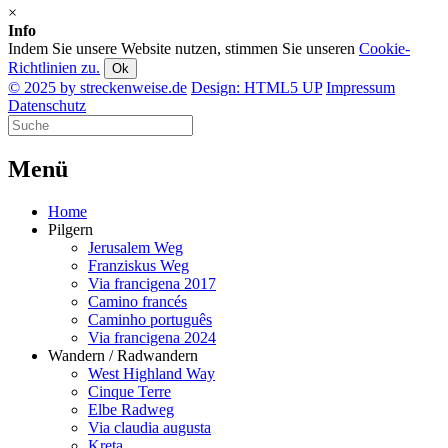
×
Info
Indem Sie unsere Website nutzen, stimmen Sie unseren
Cookie-
Richtlinien zu.
Ok
© 2025 by streckenweise.de
Design: HTML5 UP
Impressum
Datenschutz
M
enü
Home
Pilgern
Jerusalem Weg
Franziskus Weg
Via francigena 2017
Camino francés
Caminho português
Via francigena 2024
Wandern / Radwandern
West Highland Way
Cinque Terre
Elbe Radweg
Via claudia augusta
Kreta